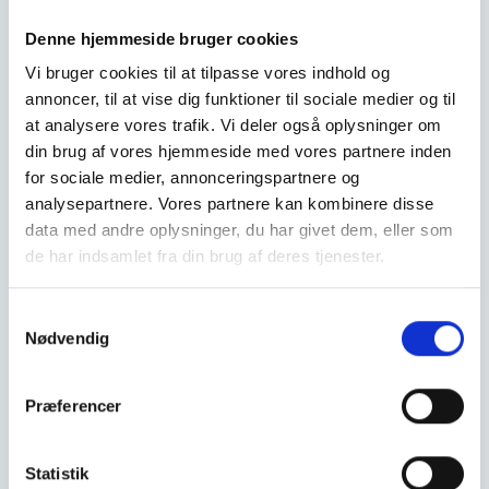
Denne hjemmeside bruger cookies
Vi bruger cookies til at tilpasse vores indhold og
annoncer, til at vise dig funktioner til sociale medier og til
at analysere vores trafik. Vi deler også oplysninger om
din brug af vores hjemmeside med vores partnere inden
for sociale medier, annonceringspartnere og
analysepartnere. Vores partnere kan kombinere disse
data med andre oplysninger, du har givet dem, eller som
de har indsamlet fra din brug af deres tjenester.
Samtykkevalg
Nødvendig
Find vej fra Glostrup
Find vej fra Herlev
Find vej fra Smørum
Præferencer
Find vej fra Værløse
Statistik