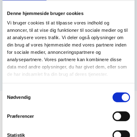
bevægeligheden i et fastlåst led
, således at det igen kan
bevæge sig frit og uhæmmet. Manipulationsbehandling er
sjældent forbundet med smerter, men nogen synes det er
Denne hjemmeside bruger cookies
ubehageligt at det ”knækker” (for det meste i nakken).
Vi bruger cookies til at tilpasse vores indhold og
Muskelbehandling kan bestå af
tryk- og massagetekniker
.
annoncer, til at vise dig funktioner til sociale medier og til
Øvelser vil afhængig af problemets karakter være enten
øvelser hjemme eller i et træningscenter.
at analysere vores trafik. Vi deler også oplysninger om
din brug af vores hjemmeside med vores partnere inden
Hyppigt vil der blive rådgivet angående is/varme
behandling, arbejds-, løfte, og sovestillinger, motion og
for sociale medier, annonceringspartnere og
smerte stillende medicin.
analysepartnere. Vores partnere kan kombinere disse
For patienter med kroniske problemer vil det tit anbefales
data med andre oplysninger, du har givet dem, eller som
at der følges op med et træningsprogram enten udført i
de har indsamlet fra din brug af deres tjenester.
hjemmet eller i et
træningscenter
.
Samtykkevalg
Nødvendig
Ballerup Kiropraktor
Centrumgaden 27
Præferencer
2750 Ballerup
CVR:
30962338
Statistik