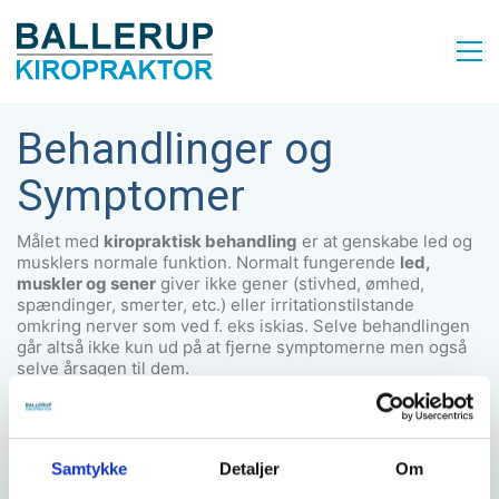
Behandlinger og
Symptomer
Målet med
kiropraktisk behandling
er at genskabe led og
musklers normale funktion. Normalt fungerende
led,
muskler og sener
giver ikke gener (stivhed, ømhed,
spændinger, smerter, etc.) eller irritationstilstande
omkring nerver som ved f. eks iskias. Selve behandlingen
går altså ikke kun ud på at fjerne symptomerne men også
selve årsagen til dem.
Selve behandlingen kan bestå lige fra forskellige muskel-
og manipulations tekniker til øvelser. Den mest brugte og
kendte behandling hos en kiropraktor er
manipulationsbehandling
(knækket). Ideen med
Samtykke
Detaljer
Om
manipulationsbehandling er at få genskabt