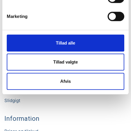
Telefon:
4747 1717
Marketing
Behandlingsformer
Akupunktur
Laserbehandling
Tillad alle
Shockwave
Tillad valgte
Nyttige sider
Afvis
Hold i Nakken
Piskesmæld
Slidgigt
Information