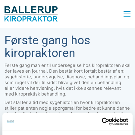
Første gang hos
kiropraktoren
Første gang man er til undersøgelse hos kiropraktoren skal
der laves en journal. Den består kort fortalt består af en:
sygehistorie, undersøgelse, diagnose, behandlingsplan og
som regel vil der til sidst blive givet den en behandling
eller videre henvisning, hvis det ikke skønnes relevant
med kiropraktisk behandling.
Det starter altid med sygehistorien hvor kiropraktoren
stiller patienten nogle spørgsmål for bedre at kunne danne
sig et indtryk af problemets omfang og karakter, og hvilke
undersøgelser der skal laves for at bedre stille en
diagnose og udelukke andre lidelser.
Så foretager kiropraktoren en grundig undersøgelsen af