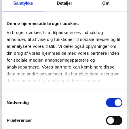
Samtykke
Detaljer
Om
patienten, der generelt indebærer: inspektion (kigger efter
skævhed, rødmen, hævelser), bevægeanalyse (ser hvilke
bevægelser der er nedsat/hæmmede eller smertefulde),
palpation (hvor kiropraktoren mærker på muskler, led,
Denne hjemmeside bruger cookies
sener), ortopædiske og neurologiske tests (f. eks.
reflekser, teste styrke i muskler).
Vi bruger cookies til at tilpasse vores indhold og
annoncer, til at vise dig funktioner til sociale medier og til
Hvis det skønnes relevant igangsætter kiropraktoren,
billeddiagnostiske undersøgelser som f. eks. røntgen,
at analysere vores trafik. Vi deler også oplysninger om
scanning eller hvad der skønnes relevant.
din brug af vores hjemmeside med vores partnere inden
Ud fra anamnesen og undersøgelsen fastlås problemets
for sociale medier, annonceringspartnere og
karakter og der stilles en diagnose.
analysepartnere. Vores partnere kan kombinere disse
Afhængig af diagnosen vil kiropraktoren så lave en
data med andre oplysninger, du har givet dem, eller som
behandlingsplan. Viser det sig at det er uden
de har indsamlet fra din brug af deres tjenester.
kiropraktorens arbejdsområde, vil der i samarbejde med
patientens egen læge igangsættes yderligere
undersøgelser eller behandling.
Samtykkevalg
Nødvendig
Præferencer
Ballerup Kiropraktor